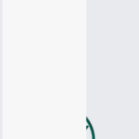
Настройка Яндекс Директ
Настройка Яндекс Директ
Настройка Google Adwords
Настройка Google Adwords
Разработка Логотипа
Разработка Логотипа
Продвижение Вконтакте
Продвижение Вконтакте
Продвижение Ютуб канала
Продвижение Ютуб канала
Продвижение Одноклассники
Продвижение Одноклассники
Продвижение Твиттер
Продвижение Твиттер
Таргетированная реклама
Таргетированная реклама