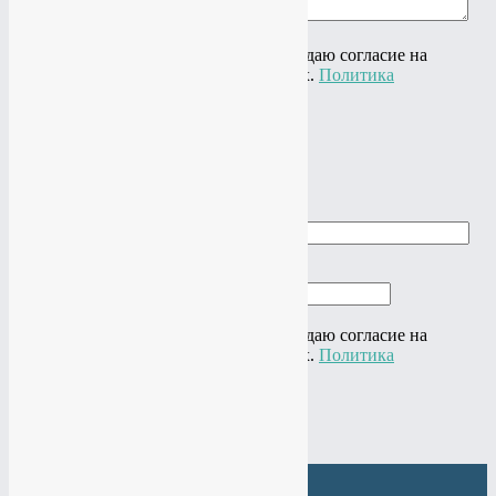
Ваш вопрос
Нажимая на кнопку "Отправить" я даю согласие на
обработку своих персональных данных.
Политика
конфиденциальности
×
Заказать звонок
Ваше имя
Ваш телефон
Нажимая на кнопку "Отправить" я даю согласие на
обработку своих персональных данных.
Политика
конфиденциальности
×