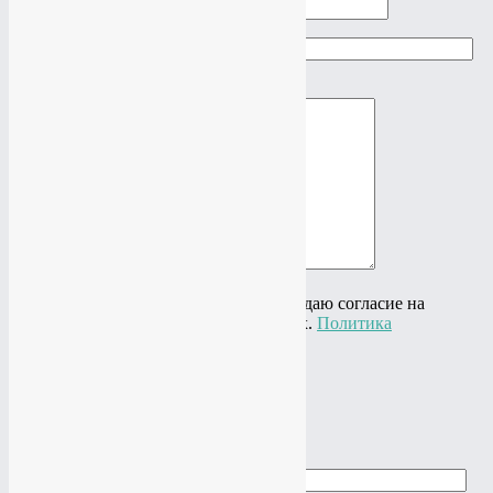
Ваш e-mail
Ваше сообщение
Нажимая на кнопку "Отправить" я даю согласие на
обработку своих персональных данных.
Политика
конфиденциальности
×
Cделать заказ
Ваше имя