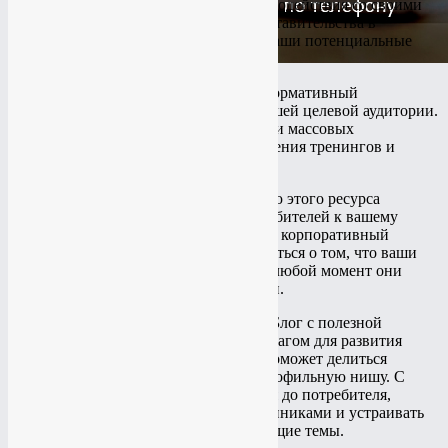
значительно расширить границы взаимодействия со своими
клиентами. С помощью личного представительства в
интернете вырастет ваш авторитет, а ваши потенциальные
клиенты будут знать вас в лицо.
Создание лендинга
. Красочный и информативный
одностраничник зацепит внимание вашей целевой аудитории.
Подходит для оповещений организации массовых
мероприятий, сбора контактов, проведения тренингов и
продажи инфокурсов.
Создание корпоративного сайта
. Целью этого ресурса
является повышение лояльности потребителей к вашему
бренду, фирме или предприятию. Имея корпоративный
портал, вы можете больше не беспокоиться о том, что ваши
клиенты уйдут к конкурентам. Ведь в любой момент они
смогут зайти на сайт и связаться с вами.
Создание информационного портала
. Блог с полезной
информацией станет стремительным шагом для развития
предпринимательства. Такой портал поможет делиться
важными сведениями на узкую или профильную нишу. С
помощью блога вы можете достучаться до потребителя,
обмениваться мнением с единомышленниками и устраивать
дискуссии с обсуждениями на волнующие темы.