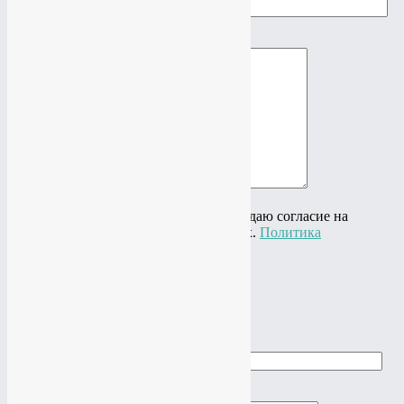
Ваш e-mail
Ваше сообщение
Нажимая на кнопку "Отправить" я даю согласие на
обработку своих персональных данных.
Политика
конфиденциальности
×
Cделать заказ
Ваше имя
Ваш телефон