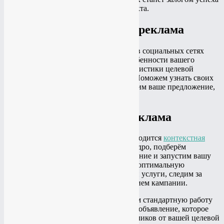
для развития вашего бизнеса или проекта.
Таргетированная реклама
Прицельная
таргетированная реклама
в социальных сетях
настраивается индивидуально под особенности вашего
бизнеса. Учитывается регион, характеристики целевой
аудитории, отличительные признаки. Поможем узнать своих
клиентов в лицо и продемонстрируем им ваше предложение,
товар или услугу.
Контекстная реклама
На любом этапе развития бизнеса пригодится
контекстная
реклама
. Сформируем семантическое ядро, подберём
эффективные ключи, напишем объявление и запустим вашу
рекламную кампанию. Мы подбираем оптимальную
стратегию для рекламы продукции или услуги, следим за
расходом бюджета и занимаемся ведением кампании.
Настройка Яндекс Директ
. Производим стандартную работу
по сбору семантики и подготавливаем объявление, которое
привлечёт максимальное количество кликов от вашей целевой