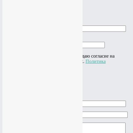
×
Заказать звонок
Ваше имя
Ваш телефон
Нажимая на кнопку "Отправить" я даю согласие на
обработку своих персональных данных.
Политика
конфиденциальности
×
Задать вопрос
Ваше имя
Ваш e-mail