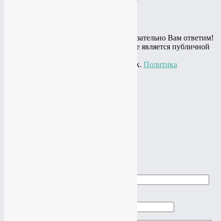
Остались вопросы? Спросите и мы обязательно Вам ответим!
© 2010 - 2020 Информация на сайте не является публичной
офертой,
представлена в информационных целях.
Политика
конфиденциальности
+7(919)
774-44-67
+7(985)
484-61-61
Адрес: г.Москва, ул.Нагатинская, 16
Почта:
studio@vtop3.ru
Заказать звонок
►
►
Cделать заказ
Ваше имя
Ваш телефон