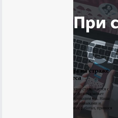
Студия Мантач – всегда на страже
вашего бизнеса
Каждый предприниматель рано или поздно сталкивается с
масштабированием своего дела. Ведение бизнеса может
изрядно утомить вас. Тогда на помощь приходим мы. Наша
веб-студия обладает всеми необходимыми навыками и
инструментами для того чтобы ваш бизнес работал, принося
вам прибыль.