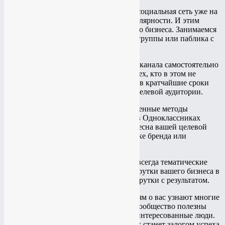
Продвижение Вконтакте
. Популярная социальная сеть уже на
протяжении многих лет не теряет популярности. И этим
можно воспользоваться во благо вашего бизнеса. Занимаемся
оформлением, ведением и раскруткой группы или паблика с
учётом специфики деятельности.
Продвижение Ютуб канала
. Раскрутка канала самостоятельно
может стать хлопотным занятием для тех, кто в этом не
разбирается. Но только не для нас! Мы в кратчайшие сроки
завоюем доверие и лояльность вашей целевой аудитории.
Продвижение Одноклассники
. Проверенные методы
взаимодействия с аудиторией. Группа в Одноклассниках
оживёт прямо на глазах и станет интересна вашей целевой
аудитории. Это поможет вам в раскрутке бренда или
увеличении продаж.
Продвижение Твиттер
. Уникальные и всегда тематические
твитты станут залогом успеха для раскрутки вашего бизнеса в
сети. Только проверенные методы раскрутки с результатом.
Благодаря нашим отточенным действиям о вас узнают многие
потенциальные клиенты. Группа или сообщество полезны
тем, что в них присутствуют только заинтересованные люди.
А это значит, что раскрутка в соц. сетях станет залогом успеха