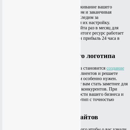
Мы предоставляем комплексное обслуживание вашего
ресурса, начиная с работы над контентом и заканчивая
устранением технических недочётов. Следим за
обновлениями плагинов, осуществляем их настройку.
Производим резервное копирование сайта раз в месяц для
поддержания безопасности проекта. В итоге ресурс работает
без сбоев, генерируя для вас клиентов и прибыль 24 часа в
сутки 7 дней в неделю.
Создание фирменного логотипа
Неотъемлемой частью развития бизнеса становится
создание
логотипа
. Когда вы расширяете охват клиентов и решаете
вывести свой бизнес в интернет, он вам особенно нужен.
Разработка фирменного стиля позволит вам стать заметнее для
клиентов и быть на шаг впереди своих конкурентов. При
разработке мы учитываем все особенности вашего бизнеса и
сферу. В результате получившийся логотип с точностью
отражает уникальность деятельности.
Продвижение сайтов
Продвижение сайтов
потребуется для того чтобы о вас узнали