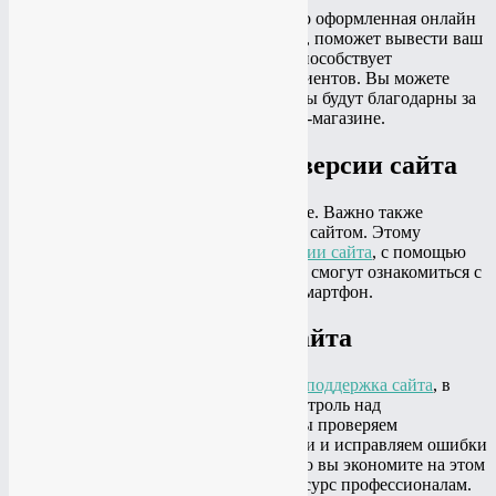
Создание интернет-магазина
. Идеально оформленная онлайн
витрина увеличит средний чек продаж, поможет вывести ваш
бизнес на более высокий уровень, поспособствует
увеличению охвата потенциальных клиентов. Вы можете
этого не знать, но многие ваши клиенты будут благодарны за
возможность заказать товар в интернет-магазине.
Создание мобильной версии сайта
Но не только разработка имеет значение. Важно также
предоставить комфортное пользование сайтом. Этому
способствует
создание мобильной версии сайта
, с помощью
которой ваши потенциальные клиенты смогут ознакомиться с
информацией о компании через свой смартфон.
Поддержка сайта
После создания наверняка пригодится
поддержка сайта
, в
задачи которой входит постоянный контроль над
работоспособностью ресурса. Также мы проверяем
актуальность размещаемой информации и исправляем ошибки
в функционале. Только представьте, что вы экономите на этом
массу своего времени, доверяя свой ресурс профессионалам.