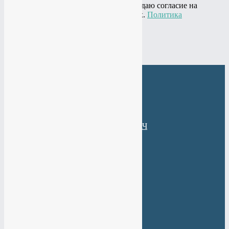
Нажимая на кнопку "Отправить" я даю согласие на
обработку своих персональных данных.
Политика
конфиденциальности
×
Веб-Студия МАНТАЧ
+7(985)
484-61-61
+7(919)
774-44-67
Задать вопрос
Заказать звонок
Веб-Студия МАНТАЧ
Услуги по сайтам
Все виды рекламы
Социальные сети