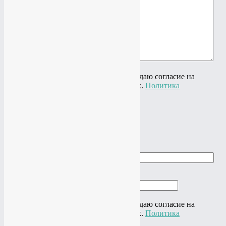
Ваш вопрос
Нажимая на кнопку "Отправить" я даю согласие на
обработку своих персональных данных.
Политика
конфиденциальности
×
Заказать звонок
Ваше имя
Ваш телефон
Нажимая на кнопку "Отправить" я даю согласие на
обработку своих персональных данных.
Политика
конфиденциальности