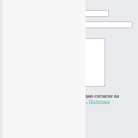
Ваш телефон
Ваш e-mail
Ваше сообщение
Нажимая на кнопку "Отправить" я даю согласие на
обработку своих персональных данных.
Политика
конфиденциальности
×
Cделать заказ