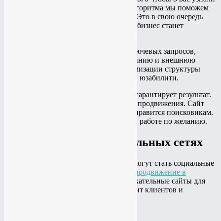
клиенты. С помощью проверенного алгоритма мы поможем
вывести сайт в топ поисковых систем. Это в свою очередь
повлияет на увеличение продаж и ваш бизнес станет
популярным на просторах интернета.
Сформируем
семантическое ядро
из ключевых запросов,
проведём технические работы, внутреннию и внешнюю
оптимизацию. Уделим внимание оптимизации структуры
сайта, в том числе удобству навигации, юзабилити.
Комплексный подход к продвижению гарантирует результат.
Ориентируемся на конкретный регион продвижения. Сайт
будет удобен для ваших клиентов и понравится поисковикам.
Предоставляем отчёты по проделанной работе по желанию.
Продвижение в социальных сетях
Дополнительным источником дохода могут стать социальные
сети. В связи с чем мы предоставляем
продвижение в
социальных сетях
. Популярные развлекательные сайты для
общения помогут расширить контингент клиентов и
повлияют на развитие бренда.
Мы предлагаем: