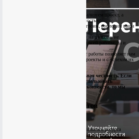
Наши преимущества:
Творческий подход. Не просто реализуем проект, а
сделаем это со вкусом и креативностью;
Оперативность. Разработаем, настроим, воплотим ваши
идеи и планы в кратчайшие сроки;
Всегда на связи. Мы держим руку на пульсе и не
скрываемся от вас на протяжении всей работы, да и
после неё;
Профессионализм. Большой опыт работы позволяет нам
браться даже за самые сложные проекты и с успехом их
реализовывать.
Принцип нашей работы – максимальная честность. Если
для вашего бизнеса не эффективно использовать
продвижение в соц. сетях, настройка контекста, то мы
прямо скажем об этом.
Создание сайтов
Мы предлагаем следующие услуги:
Создание сайтов
. Разработка функционального ресурса
позволит вам не только вывести бизнес в интернет, но и