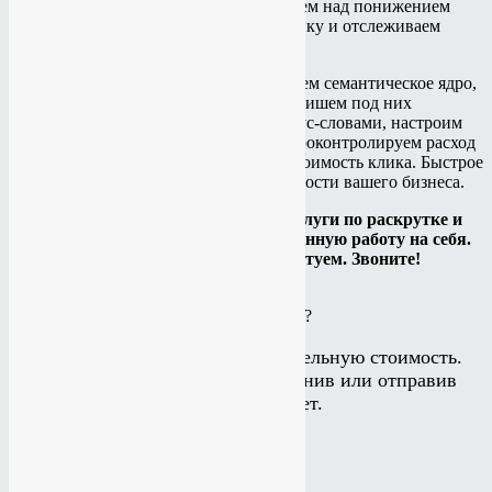
аудитории. При необходимости работаем над понижением
стоимости клика, устанавливаем метрику и отслеживаем
главные показатели по рекламе.
Настройка Google Adwords
. Сформируем семантическое ядро,
подберём релевантные ключевики, напишем под них
объявления. Произведём работу с минус-словами, настроим
таргет по времени или геолокацию. Проконтролируем расход
вашего бюджета и подкорректируем стоимость клика. Быстрое
выполнение задачи. Учтём все особенности вашего бизнеса.
Мы рады предложить вам свои услуги по раскрутке и
ведению бизнеса. Возьмём всю рутинную работу на себя.
Поможем, подскажем, посоветуем. Звоните!
Подробнее
КАКИЕ УСЛУГИ ВАМ ИНТЕРЕСНЫ?
Калькулятор считает приблизительную стоимость.
Подробнее можно узнать позвонив или отправив
заявку на рассчет.
Создание сайта
Создание сайта
Создание лэйдинга