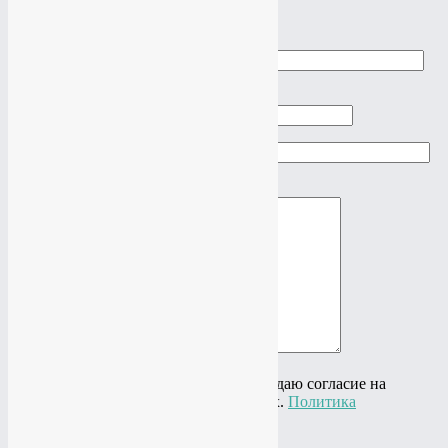
×
Cделать заказ
Ваше имя
Ваш телефон
Ваш e-mail
Ваше сообщение
Нажимая на кнопку "Отправить" я даю согласие на
обработку своих персональных данных.
Политика
конфиденциальности