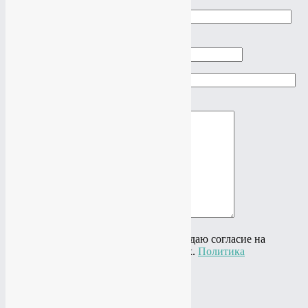
Ваше имя
Ваш телефон
Ваш e-mail
Ваше сообщение
Нажимая на кнопку "Отправить" я даю согласие на
обработку своих персональных данных.
Политика
конфиденциальности