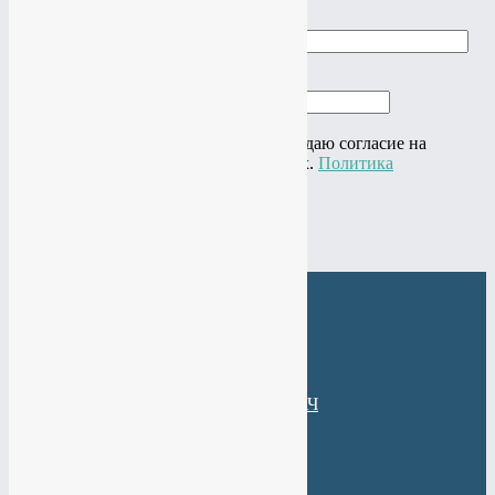
Заказать звонок
Ваше имя
Ваш телефон
Нажимая на кнопку "Отправить" я даю согласие на
обработку своих персональных данных.
Политика
конфиденциальности
×
Веб-Студия МАНТАЧ
+7(985)
484-61-61
+7(919)
774-44-67