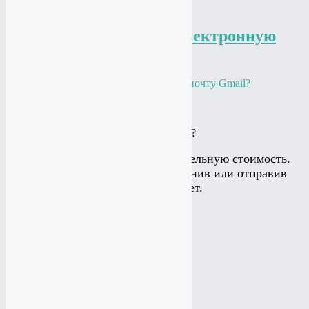
Подробнее
Как зарегистрировать электронную
почту Gmail?
FAQ
admin
01.06.2025
0
Подробнее
КАКИЕ УСЛУГИ ВАМ ИНТЕРЕСНЫ?
Калькулятор считает приблизительную стоимость.
Подробнее можно узнать позвонив или отправив
заявку на рассчет.
Создание сайта
Создание сайта
Создание лэйдинга
Создание лэйдинга
Создание интернет-магазина
Создание интернет-магазина
Мобильная версия сайта
Мобильная версия сайта