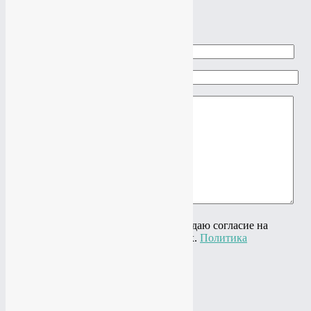
×
Задать вопрос
Ваше имя
Ваш e-mail
Ваш вопрос
Нажимая на кнопку "Отправить" я даю согласие на
обработку своих персональных данных.
Политика
конфиденциальности
×