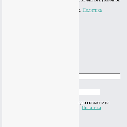
офертой,
представлена в информационных целях.
Политика
конфиденциальности
+7(919)
774-44-67
+7(985)
484-61-61
Адрес: г.Москва, ул.Нагатинская, 16
Почта:
studio@vtop3.ru
Заказать звонок
►
►
Заказать звонок
Ваше имя
Ваш телефон
Нажимая на кнопку "Отправить" я даю согласие на
обработку своих персональных данных.
Политика
конфиденциальности