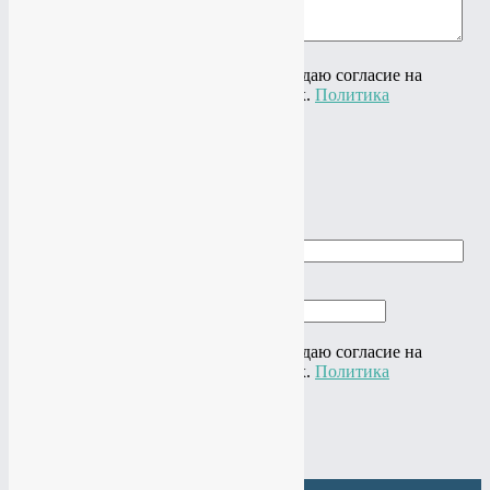
Ваш вопрос
Нажимая на кнопку "Отправить" я даю согласие на
обработку своих персональных данных.
Политика
конфиденциальности
×
Заказать звонок
Ваше имя
Ваш телефон
Нажимая на кнопку "Отправить" я даю согласие на
обработку своих персональных данных.
Политика
конфиденциальности
×