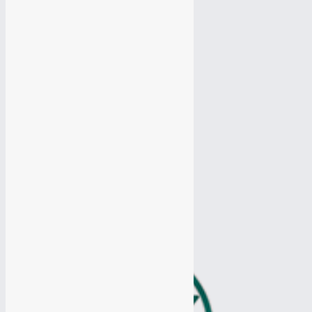
Поддержка сайта
Настройка Яндекс Директ
Настройка Яндекс Директ
Настройка Google Adwords
Настройка Google Adwords
Разработка Логотипа
Разработка Логотипа
Продвижение Вконтакте
Продвижение Вконтакте
Продвижение Ютуб канала
Продвижение Ютуб канала
Продвижение Одноклассники
Продвижение Одноклассники
Продвижение Твиттер
Продвижение Твиттер
Таргетированная реклама
Таргетированная реклама