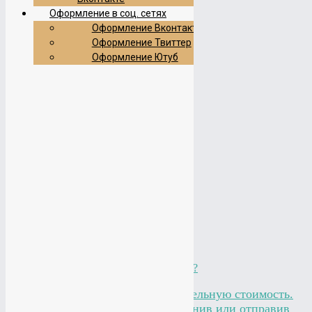
Логотип салона красоты
Оформление в соц. сетях
Оформление Вконтакте
Оформление Твиттер
Оформление Ютуб
Логотип студии витражей
Логотип центра экспертиз
Логотип фонда каратэ
Логотип сети домов престарелых
КАКИЕ УСЛУГИ ВАМ ИНТЕРЕСНЫ?
Калькулятор считает приблизительную стоимость.
Подробнее можно узнать позвонив или отправив