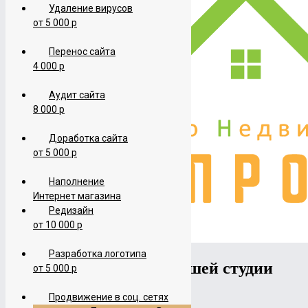
Удаление вирусов
от 5 000 р
Перенос сайта
4 000 р
Аудит сайта
8 000 р
Доработка сайта
от 5 000 р
Наполнение
Интернет магазина
Редизайн
от 10 000 р
Разработка логотипа
Другие логотипы нашей студии
от 5 000 р
Продвижение в соц. сетях