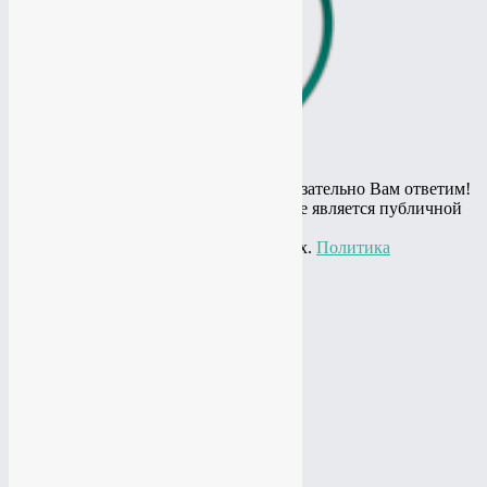
Остались вопросы? Спросите и мы обязательно Вам ответим!
© 2010 - 2020 Информация на сайте не является публичной
офертой,
представлена в информационных целях.
Политика
конфиденциальности
+7(919)
774-44-67
+7(985)
484-61-61
Адрес: г.Москва, ул.Нагатинская, 16
Почта:
studio@vtop3.ru
Заказать звонок
►
►
Заказать звонок