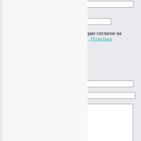
Ваше имя
Ваш телефон
Нажимая на кнопку "Отправить" я даю согласие на
обработку своих персональных данных.
Политика
конфиденциальности
×
Задать вопрос
Ваше имя
Ваш e-mail