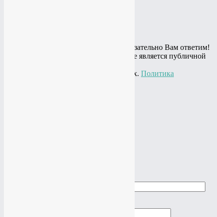
Таргетированная реклама
Таргетированная реклама
Остались вопросы? Спросите и мы обязательно Вам ответим!
© 2010 - 2020 Информация на сайте не является публичной
офертой,
представлена в информационных целях.
Политика
конфиденциальности
+7(919)
774-44-67
+7(985)
484-61-61
Адрес: г.Москва, ул.Нагатинская, 16
Почта:
studio@vtop3.ru
Заказать звонок
►
►
Заказать звонок
Ваше имя
Ваш телефон