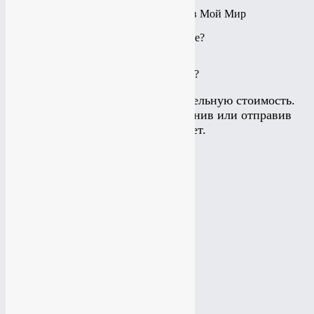
Поздравляю у вас есть страница в Мой Мир
Подробнее
КАКИЕ УСЛУГИ ВАМ ИНТЕРЕСНЫ?
Калькулятор считает приблизительную стоимость.
Подробнее можно узнать позвонив или отправив
заявку на рассчет.
Создание сайта
Создание сайта
Создание лэйдинга
Создание лэйдинга
Создание интернет-магазина
Создание интернет-магазина
Мобильная версия сайта
Мобильная версия сайта
Юзабилити аудит сайта
Юзабилити аудит сайта
Поисковый SEO аудит сайта
Поисковый SEO аудит сайта