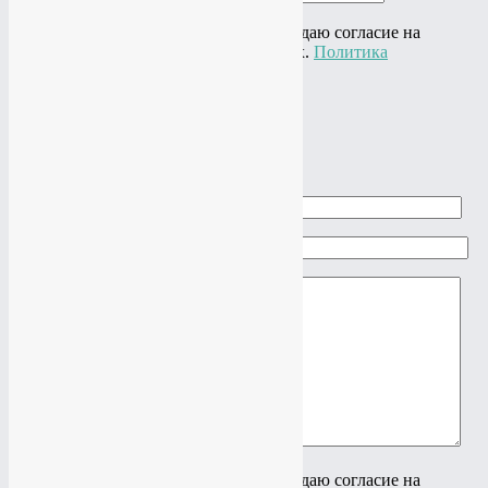
Нажимая на кнопку "Отправить" я даю согласие на
обработку своих персональных данных.
Политика
конфиденциальности
×
Задать вопрос
Ваше имя
Ваш e-mail
Ваш вопрос
Нажимая на кнопку "Отправить" я даю согласие на