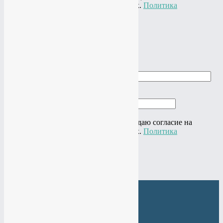
обработку своих персональных данных.
Политика
конфиденциальности
×
Заказать звонок
Ваше имя
Ваш телефон
Нажимая на кнопку "Отправить" я даю согласие на
обработку своих персональных данных.
Политика
конфиденциальности
×
Веб-Студия МАНТАЧ
+7(985)
484-61-61
+7(919)
774-44-67