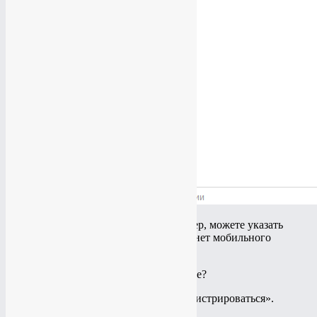
Если не хотите привязывать номер, можете указать
почту, нажав на кнопку «У меня нет мобильного
телефона»
А затем нажать на кнопку «Зарегистрироваться».