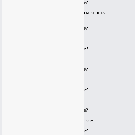
Вводим код с картинки и нажимаем кнопку
«Продолжить»
Нажимаем кнопку «Сохранить»
Нажимаем кнопку «Сохранить»
Нажимаем кнопку «Закончить»
Нажимаем кнопку «Мой Мир»
Нажимаем кнопку «Присоединиться»