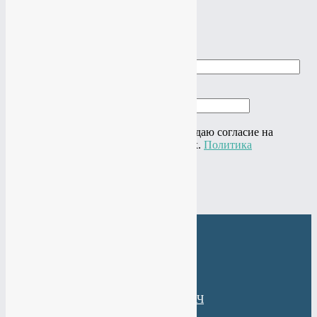
×
Заказать звонок
Ваше имя
Ваш телефон
Нажимая на кнопку "Отправить" я даю согласие на
обработку своих персональных данных.
Политика
конфиденциальности
×
Веб-Студия МАНТАЧ
+7(985)