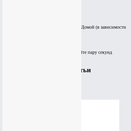
Google Play.
Samsung
Нажмите и удерживайте пару секунд
кнопки
Домой
и
Питание
или
Назад
и
Домой
(в зависимости
от устройства).
HTC
Последовательно нажмите и удерживайте пару секунд
кнопки
Питание
и
Домой
.
Похожие статьи
Как сделать скриншот на Android ?