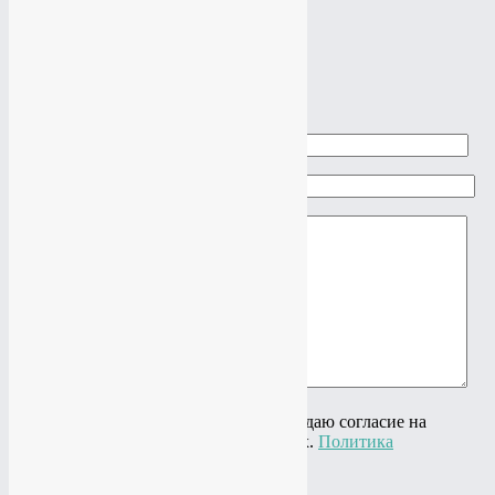
конфиденциальности
×
Задать вопрос
Ваше имя
Ваш e-mail
Ваш вопрос
Нажимая на кнопку "Отправить" я даю согласие на
обработку своих персональных данных.
Политика
конфиденциальности