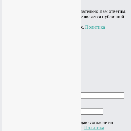
Остались вопросы? Спросите и мы обязательно Вам ответим!
© 2010 - 2020 Информация на сайте не является публичной
офертой,
представлена в информационных целях.
Политика
конфиденциальности
+7(919)
774-44-67
+7(985)
484-61-61
Адрес: г.Москва, ул.Нагатинская, 16
Почта:
studio@vtop3.ru
Заказать звонок
►
►
Заказать звонок
Ваше имя
Ваш телефон
Нажимая на кнопку "Отправить" я даю согласие на
обработку своих персональных данных.
Политика