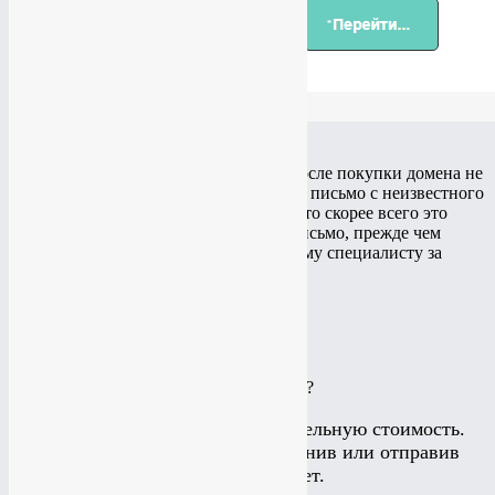
admin
01.06.2025
Никаких дополнительных платежей после покупки домена не
бывает. Если вам спустя время пришло письмо с неизвестного
сайта или почтового ящика об оплате, то скорее всего это
мошенники. Если вам пришло такое письмо, прежде чем
оплачивать обратитесь с начала к вашему специалисту за
советом!
Posted in
FAQ
,
Мошенники
Подробнее
КАКИЕ УСЛУГИ ВАМ ИНТЕРЕСНЫ?
Калькулятор считает приблизительную стоимость.
Подробнее можно узнать позвонив или отправив
заявку на рассчет.