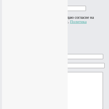
Ваш телефон
Нажимая на кнопку "Отправить" я даю согласие на
обработку своих персональных данных.
Политика
конфиденциальности
×
Задать вопрос
Ваше имя
Ваш e-mail
Ваш вопрос