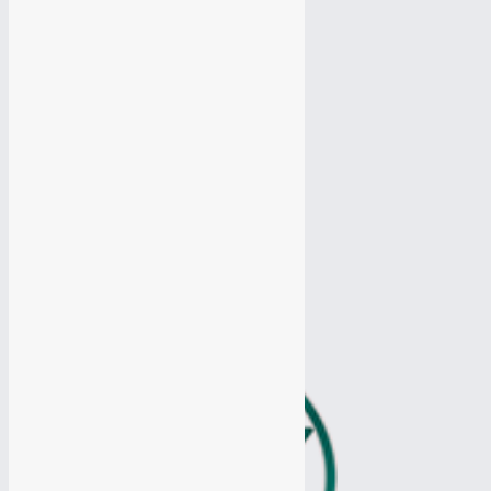
Настройка Яндекс Директ
Настройка Google Adwords
Настройка Google Adwords
Разработка Логотипа
Разработка Логотипа
Продвижение Вконтакте
Продвижение Вконтакте
Продвижение Ютуб канала
Продвижение Ютуб канала
Продвижение Одноклассники
Продвижение Одноклассники
Продвижение Твиттер
Продвижение Твиттер
Таргетированная реклама
Таргетированная реклама