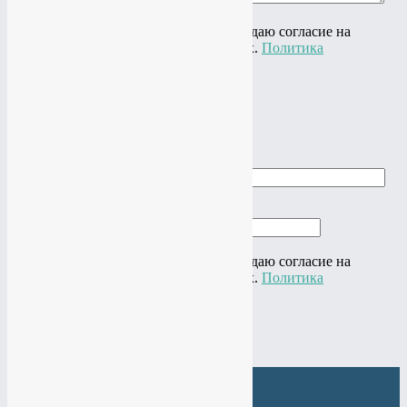
Нажимая на кнопку "Отправить" я даю согласие на
обработку своих персональных данных.
Политика
конфиденциальности
×
Заказать звонок
Ваше имя
Ваш телефон
Нажимая на кнопку "Отправить" я даю согласие на
обработку своих персональных данных.
Политика
конфиденциальности
×