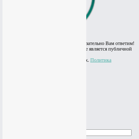
Остались вопросы? Спросите и мы обязательно Вам ответим!
© 2010 - 2020 Информация на сайте не является публичной
офертой,
представлена в информационных целях.
Политика
конфиденциальности
+7(919)
774-44-67
+7(985)
484-61-61
Адрес: г.Москва, ул.Нагатинская, 16
Почта:
studio@vtop3.ru
Заказать звонок
►
►
Заказать звонок
Ваше имя